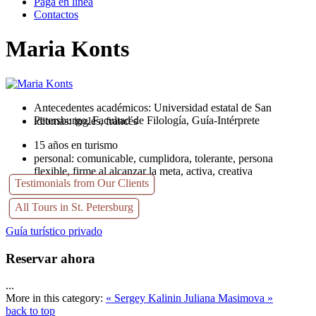
Paga en linea
Contactos
Maria Konts
Antecedentes académicos:
Universidad estatal de San
Petersburgo, Facultad de Filología, Guía-Intérprete
idiomas:
inglés, francés
15 años en turismo
personal:
comunicable, cumplidora, tolerante, persona
flexible, firme al alcanzar la meta, activa, creativa
Testimonials from Our Clients
All Tours in St. Petersburg
Guía turístico privado
Reservar ahora
...
More in this category:
« Sergey Kalinin
Juliana Masimova »
back to top